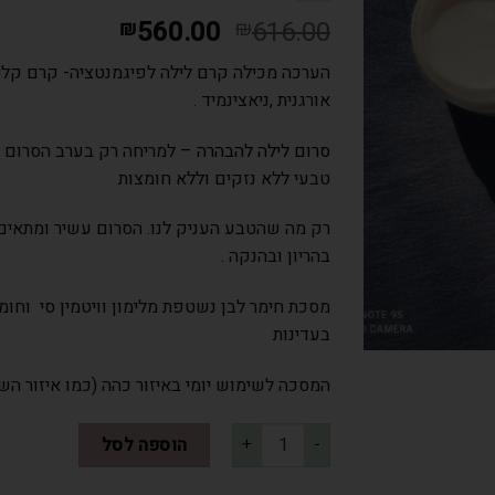
560.00
616.00
₪
₪
הערכה מכילה קרם לילה לפיגמנטציה- קרם קליל
אורגנית ,ניאצינמיד .
סרום לילה להבהרה
– למריחה רק בערב הסרום מ
טבעי ללא נזקים וללא חומצות
רק מה שהטבע העניק לנו. הסרום עשיר ומתאים 
בהריון ובהנקה .
מסכת חימר לבן נשטפת מלימון וויטמין סי וחו
בעדינות
המסכה לשימוש יומי באיזור כהה (כמו איזור ה
הוספה לסל