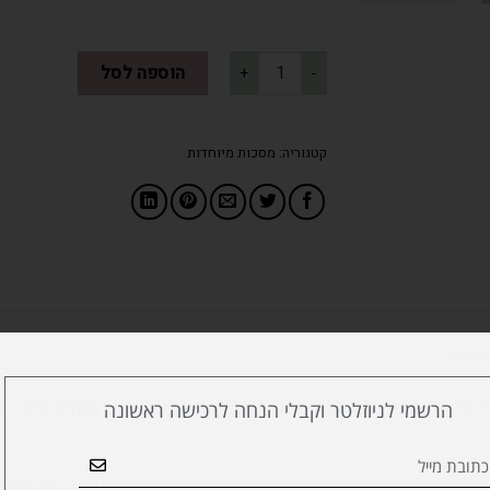
הוספה לסל
קטגוריה:
מסכות מיוחדות
יבים:
ל אלוורה, אצת אלי'גנט, חימר לבן, שמן קפה ירוק, שמן הממליס ותערו
הרשמי לניוזלטר וקבלי הנחה לרכישה ראשונה
ראות שימוש: למרוח שכבה דקה או עבה לבחירתך על עור נקי, להשאיר בין 10-20 דק' ול