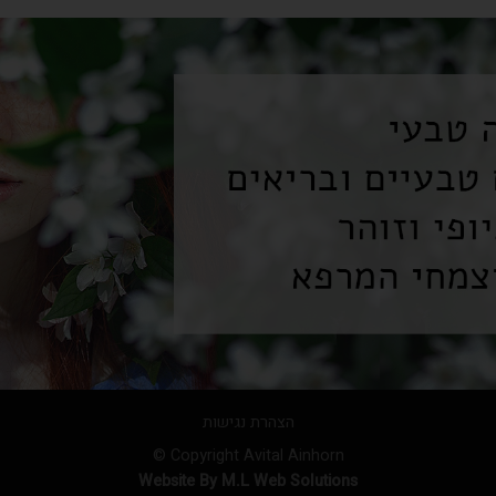
הצהרת נגישות
Copyright Avital Ainhorn ©
Website By M.L Web Solutions